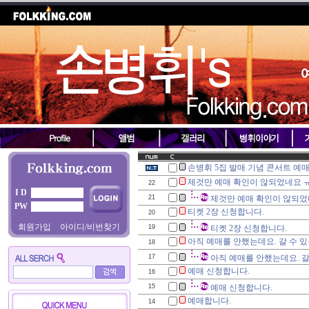
손병휘 5집 발매 기념 콘서트 예
제것만 예매 확인이 않되었네요 ㅠ
22
I D
21
제것만 예매 확인이 않되었네
PW
티켓 2장 신청합니다.
20
회원가입
아이디/비번찾기
19
티켓 2장 신청합니다.
아직 예매를 안했는데요. 갈 수 
18
17
아직 예매를 안했는데요. 갈
예매 신청합니다.
16
15
예매 신청합니다.
예매합니다.
14